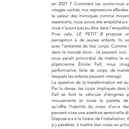
en 2021 ? Comment les avons-nous acc
visages cachés, nos expressions effacées 
la valeur des mimiques comme moyen
essentielle, nous avons été empêché·e·s 
nous n’avons pas pu être dans l’empathi
Pour cela,
LE PETIT B
propose un
perception à de jeunes enfants. Ils son
avec l’entièreté de leur corps. Comme
dans le monde alors : ils peuvent voir, se
nous paraît primordial de mettre le co
plasticienne Émilie Faïf, nous ima
performative, faite de corps, de matiè
lesquels les enfants peuvent interagir.
La question de la transformation est a
Par la danse, les corps impliqués dans l
Faïf se font le véhicule d’énigmes p
mouvements et toute la palette de 
qu’offre l’habilité du corps d’un·e dan
peuvent vivre une aventure sensorielle div
Disposé·e·s à la lisière de l’installation, il
à y pénétrer, à mettre leur corps en actio