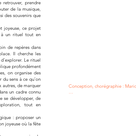
e retrouver, prendre
outer de la musique,
si des souvenirs que
 joyeuse, ce projet
 à un rituel tout en
soin de repères dans
lace. Il cherche les
d’explorer. Le rituel
bolique profondément
les, on organise des
r du sens à ce qu’on
ux autres, de marquer
Conception, chorégraphie : Mari
dans un cadre connu
Collaboration à la création : Math
 de se développer, de
xploration, tout en
Interprètes et création : Aimée-R
Mostapha Ahbourrou, Valentin Méri
logique : proposer un
n joyeuse où la fête
Interprètes : Évane Duguet, Floren