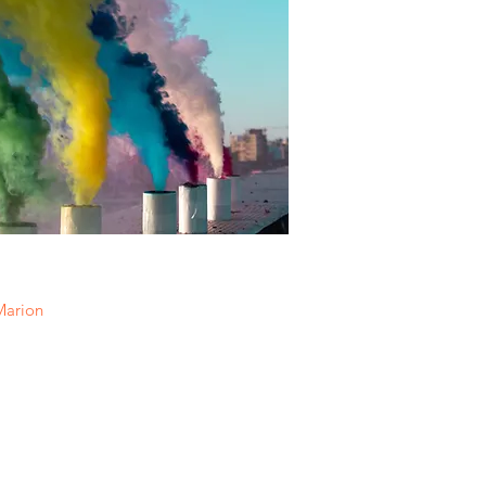
Marion 
n  : Romain 