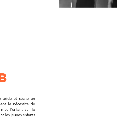
DCN 
 
 - 
 b
e aride et sèche en
sens la nécessité de
met l’enfant sur le
t les jeunes enfants