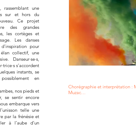
, rassemblant une
s sur et hors du
uveau. Ce projet
pire des grandes
s, les cortèges et
ssage. Les danses
d’inspiration pour
élan collectif, une
ive. Danseur·se·s,
r·trice·s s’accordent
uelques instants, se
possiblement en
Chorégraphie et interprétation : 
jambes, nos pieds et
Muzac

r, se sentir encore
 nous embarque vers
Regard extérieur : Valentin Mériot

’unisson telle une
Création musicale et interprétatio
e par la frénésie et
Barbot,

ller à l’aube d’un
David Haudrechy
