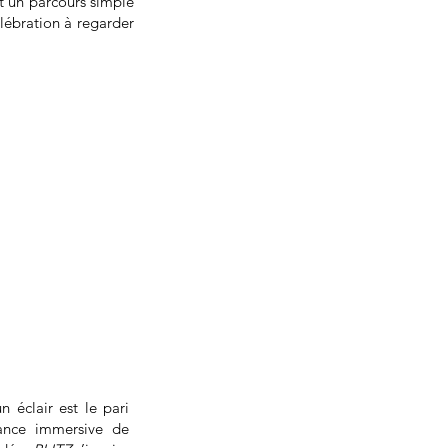
it un parcours simple
© installation Émilie Faïf plasticie
élébration à regarder
Musique : Johanna Luz, Vincent Ba
Production : MZ Productions

Coproductions : Le Gymnase CDC
réseau LOOP – réseau pour la dans
projet de commande chorégraphi
Grand Bleu Scène conventionnée d’
Jeunesse, L’Échangeur ‑ CDCN Ha
Clermont‑Ferrand scène national
Nouvelle‑Aquitaine Bordeaux La 
internationales de Seine‑Saint‑Den
Danse, La Coursive Scène National
départementale Dordogne‑ Périgo
conventionnée d’intérêt national a
Saint‑Étienne‑du‑Rouvray, La Pl
Occitanie
n éclair est le pari
mance immersive de