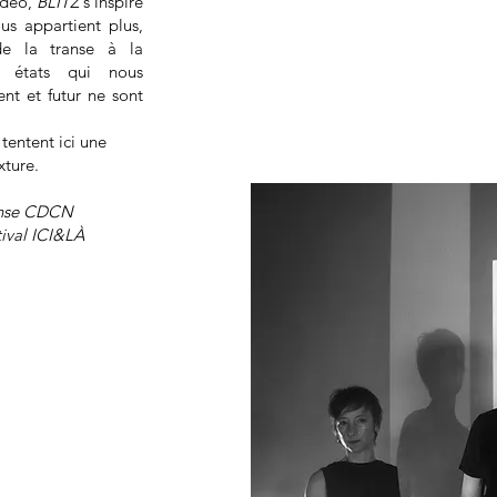
idéo,
BLITZ
s’inspire
s appartient plus,
de la transe à la
s états qui nous
nt et futur ne sont
tentent ici une
ture.
Danse CDCN
tival ICI&LÀ
omain 