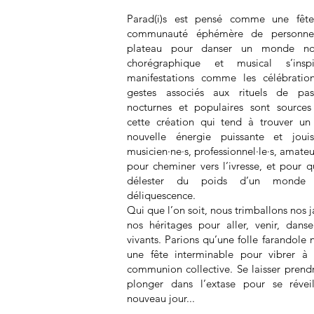
Parad(i)s est pensé comme une fête
communauté éphémère de personne
plateau pour danser un monde no
chorégraphique et musical s’ins
manifestations comme les célébration
gestes associés aux rituels de pa
nocturnes et populaires sont sources 
cette création qui tend à trouver un 
nouvelle énergie puissante et jouiss
musicien·ne·s, professionnel·le·s, amateu
pour cheminer vers l’ivresse, et pour q
délester du poids d’un monde 
déliquescence.
Qui que l’on soit, nous trimballons nos 
nos héritages pour aller, venir, danse
vivants. Parions qu’une folle farandole
une fête interminable pour vibrer à l
communion collective. Se laisser prendr
plonger dans l’extase pour se révei
nouveau jour...