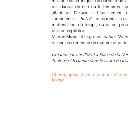
musique électronique, de danse et de v
des danses de nuit où le temps ne nou
allant de l’extase à l’épuisement, 
somnolence.
BLITZ
questionne ce
mettent
hors du temps, où passé, prése
plus perceptibles.
Marion Muzac et le groupe
Sables Noirs
recherche commune de matière et de tex
Création janvier 2024 La Place de la 
Toulouse-Occitanie dans le cadre du fes
Chorégraphie et interprétation : Marion 
Muzac

Regard extérieur : Valentin Mériot

Création musicale et interprétation  : R
Barbot,

David Haudrechy
