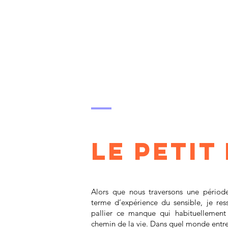
Scénographie : Romain Quartier

Coproduction : La Place de la Danse C
Toulouse-Occitanie, Odyssud - scène des
possibles Blagnac, Scène nationale d'Albi
Tarn
Le petit
Alors que nous traversons une périod
terme d’expérience du sensible, je res
pallier ce manque qui habituellement 
chemin de la vie. Dans quel monde entren