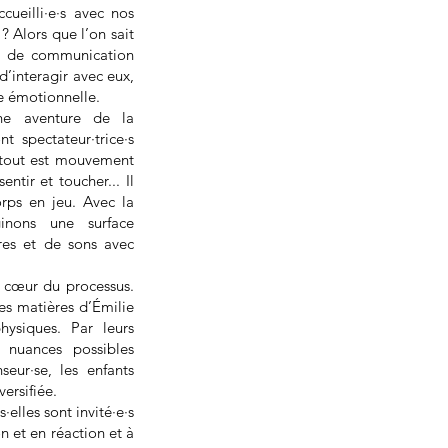
ueilli·e·s avec nos
? Alors que l’on sait
 de communication
d’interagir avec eux,
e émotionnelle.
e aventure de la
t spectateur·trice·s
 tout est mouvement
ntir et toucher... Il
rps en jeu. Avec la
ginons une surface
res et de sons avec
u cœur du processus.
es matières d’Émilie
hysiques. Par leurs
nuances possibles
seur·se, les enfants
ersifiée.
s·elles sont invité·e·s
n et en réaction et à