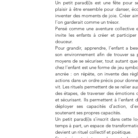
Un petit parad(i)s est une fête pour s
plaisir à être ensemble pour danser, éc
inventer des moments de joie. Créer ain
l’on garderait comme un trésor.
Pensé comme une aventure collective et
invite les enfants à créer et participer
douceur.
Pour grandir, apprendre, l’enfant a be
son environnement afin de trouver sa p
moyens de se sécuriser, tout autant que 
chez l’enfant est une forme de jeu sym
ancrée : on répète, on invente des règ
actions dans un ordre précis pour donne
vit. Les rituels permettent de se relier a
des étapes, de traverser des émotions 
et sécurisant. Ils permettent à l’enfant
déployer ses capacités d’action, d’e
soutenant ses propres capacités.
Un petit parad(i)s s’inscrit dans cette 
temps à part, un espace de transformatio
devient un rituel collectif et poétique.