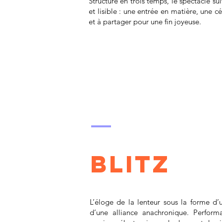
Structuré en trois temps, le spectacle su
et lisible : une entrée en matière, une c
et à partager pour une fin joyeuse.
blitz
L’éloge de la lenteur sous la forme d’u
d’une alliance anachronique. Perfor